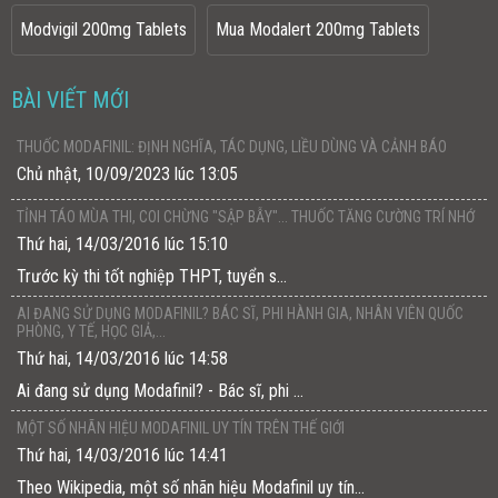
Modvigil 200mg Tablets
Mua Modalert 200mg Tablets
BÀI VIẾT MỚI
THUỐC MODAFINIL: ĐỊNH NGHĨA, TÁC DỤNG, LIỀU DÙNG VÀ CẢNH BÁO
Chủ nhật, 10/09/2023 lúc 13:05
TỈNH TÁO MÙA THI, COI CHỪNG "SẬP BẪY"... THUỐC TĂNG CƯỜNG TRÍ NHỚ
Thứ hai, 14/03/2016 lúc 15:10
Trước kỳ thi tốt nghiệp THPT, tuyển s...
AI ĐANG SỬ DỤNG MODAFINIL? BÁC SĨ, PHI HÀNH GIA, NHÂN VIÊN QUỐC
PHÒNG, Y TẾ, HỌC GIẢ,...
Thứ hai, 14/03/2016 lúc 14:58
Ai đang sử dụng Modafinil? - Bác sĩ, phi ...
MỘT SỐ NHÃN HIỆU MODAFINIL UY TÍN TRÊN THẾ GIỚI
Thứ hai, 14/03/2016 lúc 14:41
Theo Wikipedia, một số nhãn hiệu Modafinil uy tín...