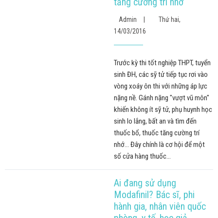
tăng cường trí nhớ
Admin
|
Thứ hai,
14/03/2016
Trước kỳ thi tốt nghiệp THPT, tuyển
sinh ĐH, các sỹ tử tiếp tục rơi vào
vòng xoáy ôn thi với những áp lực
nặng nề. Gánh nặng "vượt vũ môn"
khiến không ít sỹ tử, phụ huynh học
sinh lo lắng, bất an và tìm đến
thuốc bổ, thuốc tăng cường trí
nhớ… Đây chính là cơ hội để một
số cửa hàng thuốc...
Ai đang sử dụng
Modafinil? Bác sĩ, phi
hành gia, nhân viên quốc
phòng, y tế, học giả,...