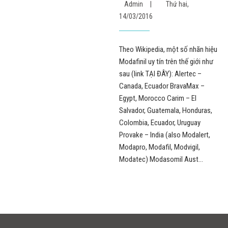
Admin
|
Thứ hai,
14/03/2016
Theo Wikipedia, một số nhãn hiệu
Modafinil uy tín trên thế giới như
sau (link TẠI ĐÂY): Alertec –
Canada, Ecuador BravaMax –
Egypt, Morocco Carim – El
Salvador, Guatemala, Honduras,
Colombia, Ecuador, Uruguay
Provake – India (also Modalert,
Modapro, Modafil, Modvigil,
Modatec) Modasomil Aust...