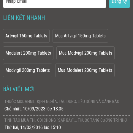
LIÊN KẾT NHANH
Artvigil 150mg Tablets
Mua Artvigil 150mg Tablets
Modalert 200mg Tablets
Mua Modvigil 200mg Tablets
Modvigil 200mg Tablets
Mua Modalert 200mg Tablets
BÀI VIẾT MỚI
THUỐC MODAFINIL: ĐỊNH NGHĨA, TÁC DỤNG, LIỀU DÙNG VÀ CẢNH BÁO
Chủ nhật, 10/09/2023 lúc 13:05
TỈNH TÁO MÙA THI, COI CHỪNG "SẬP BẪY"... THUỐC TĂNG CƯỜNG TRÍ NHỚ
Thứ hai, 14/03/2016 lúc 15:10